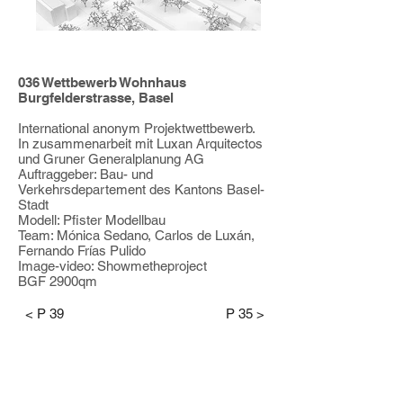
036 Wettbewerb Wohnhaus
Burgfelderstrasse, Basel
International anonym Projektwettbewerb.
In zusammenarbeit mit Luxan Arquitectos
und Gruner Generalplanung AG
Auftraggeber: Bau- und
Verkehrsdepartement des Kantons Basel-
Stadt
Modell: Pfister Modellbau
Team:
Mónica Sedano, Carlos de Luxán,
Fernando Frías Pulido
Image
-video
: Showmetheproject
BGF 2900qm
< P 39
P 35 >