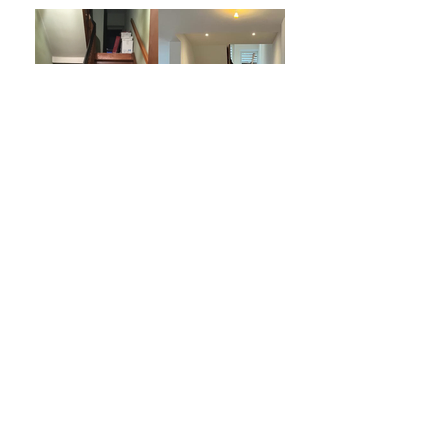
< P35
P 33 >
034 Totalsanierung Einfamilienhaus,
Village-Neuf, FR
Fertigstellung 2022
Auftraggeber: Privat
BGF 500qm
Team: Mónica Sedano Peralta, Fernando
Frías Pulido