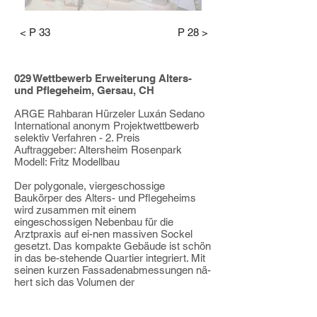
< P 33
P 28 >
029 Wettbewerb Erweiterung Alters-
und Pflegeheim, Gersau, CH
ARGE Rahbaran Hürzeler Luxán Sedano
International anonym Projektwettbewerb
selektiv Verfahren - 2. Preis
Auftraggeber: Altersheim Rosenpark
Modell: Fritz Modellbau
Der polygonale, viergeschossige
Baukörper des Alters- und Pflegeheims
wird zusammen mit einem
eingeschossigen Nebenbau für die
Arztpraxis auf ei-nen massiven Sockel
gesetzt. Das kompakte Gebäude ist schön
in das be-stehende Quartier integriert. Mit
seinen kurzen Fassadenabmessungen nä-
hert sich das Volumen der
Massstäblichkeit der umliegenden Bauten
an. Die neue Situation präsentiert sich den